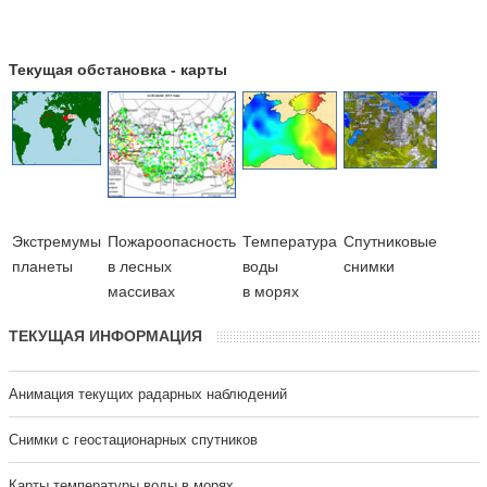
Текущая обстановка - карты
Экстремумы
Пожароопасность
Температура
Cпутниковые
планеты
в лесных
воды
снимки
массивах
в морях
ТЕКУЩАЯ ИНФОРМАЦИЯ
Анимация текущих радарных наблюдений
Cнимки с геостационарных спутников
Карты температуры воды в морях