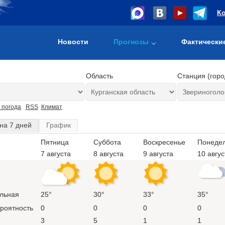
К
Новости
Прогнозы
Фактически
Область
Станция (горо
 погода
RSS
Климат
на 7 дней
График
Пятница
Суббота
Воскресенье
Понеде
7 августа
8 августа
9 августа
10 авгус
льная
25°
30°
33°
35°
ероятность
0
0
0
0
3
5
1
1