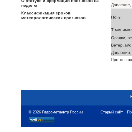
О статусе информации прогнозов на
Давление, 
неделю
Классификация сроков
Ночь
метеорологических прогнозов
T минима
Осадки, в
Ветер, м/с
Давление, 
Прогноз ра
© 2026 Гидрометцентр России
Старый сайт
Пр