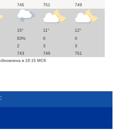
745
751
749
15°
11°
12°
83%
0
0
2
3
3
743
749
751
 обновлена в 18:15 МСК
С