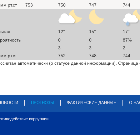
мм рт.ст
753
750
747
744
льная
12°
15°
17°
ероятность
0
0
87%
3
3
2
мм рт.ст
752
748
744
ссчитан автоматически (
о статусе данной информации
). Страница
НОВОСТИ
ПРОГНОЗЫ
ФАКТИЧЕСКИЕ ДАННЫЕ
О НА
отиводействие коррупции