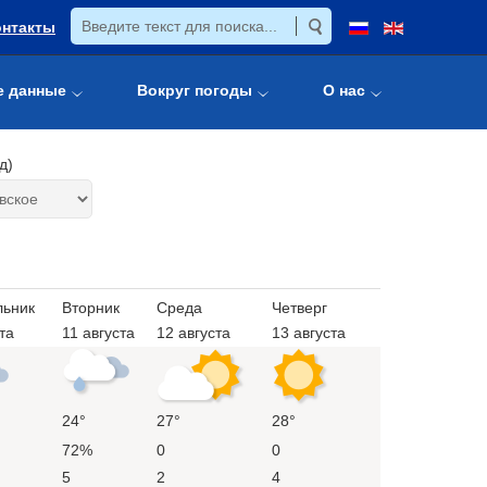
онтакты
е данные
Вокруг погоды
О нас
д)
льник
Вторник
Среда
Четверг
та
11 августа
12 августа
13 августа
24°
27°
28°
72%
0
0
5
2
4