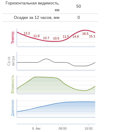
Горизонтальная видимость,
50
км
Осадки за 12 часов, мм
0
Темпер.
13.3
13.3
16.5
16.5
11.8
11.8
15.1
15.1
11.5
11.5
14.9
14.9
10.7
10.7
10.5
10.5
Ср.ск.
ветра
Влажность
Давление
8. Авг
08:00
16:00