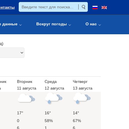
онтакты
е данные
Вокруг погоды
О нас
д)
ник
Вторник
Среда
Четверг
а
11 августа
12 августа
13 августа
17°
16°
14°
0
58%
67%
6
1
6