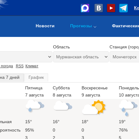
К
Новости
Прогнозы
Фактически
Область
Станция (горо
 погода
RSS
Климат
на 7 дней
График
Пятница
Суббота
Воскресенье
Понедель
7 августа
8 августа
9 августа
10 август
льная
15°
16°
18°
19°
ероятность
95%
0
0
76%
3
2
3
5