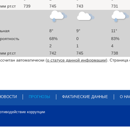
мм рт.ст
739
745
743
731
льная
8°
9°
11°
ероятность
68%
0
83%
2
1
4
мм рт.ст
742
745
738
ссчитан автоматически (
о статусе данной информации
). Страница
НОВОСТИ
ПРОГНОЗЫ
ФАКТИЧЕСКИЕ ДАННЫЕ
О НА
отиводействие коррупции