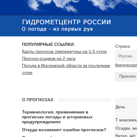
ПОПУЛЯРНЫЕ ССЫЛКИ:
Страна
Карты прогноза температуры на 1-5 суток
Прогноз осадков на 2 часа
Погода в Московской области за последние
Фактическая
сутки
Прогноз 
О ПРОГНОЗАХ
День
Терминология, применяемая в
прогнозах погоды и штормовых
T максима
предупреждениях
Осадки, в
Откуда возникают ошибки прогнозов?
Ветер, м/с