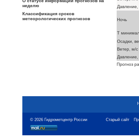
О статусе информации прогнозов на
неделю
Давление, 
Классификация сроков
метеорологических прогнозов
Ночь
T минима
Осадки, в
Ветер, м/с
Давление, 
Прогноз ра
© 2026 Гидрометцентр России
Старый сайт
Пр