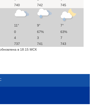
740
742
745
11°
9°
7°
0
67%
63%
4
3
7
737
741
743
 обновлена в 18:15 МСК
С