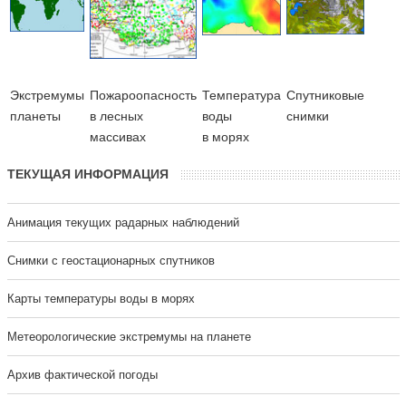
Экстремумы
Пожароопасность
Температура
Cпутниковые
планеты
в лесных
воды
снимки
массивах
в морях
ТЕКУЩАЯ ИНФОРМАЦИЯ
Анимация текущих радарных наблюдений
Cнимки с геостационарных спутников
Карты температуры воды в морях
Метеорологические экстремумы на планете
Архив фактической погоды