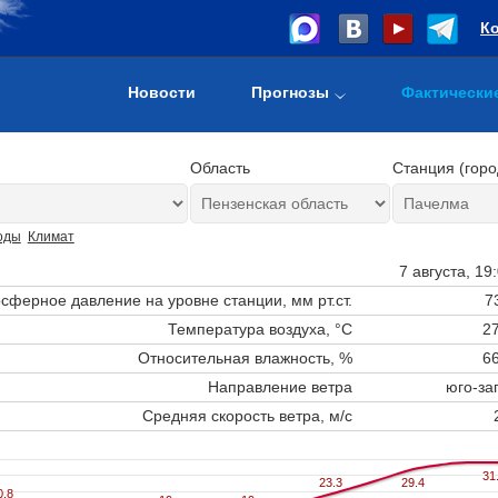
К
Новости
Прогнозы
Фактически
Область
Станция (горо
оды
Климат
7 августа, 19
сферное давление на уровне станции,
мм рт.ст.
7
Температура воздуха, °C
27
Относительная влажность, %
66
Направление ветра
юго-за
Средняя скорость ветра, м/с
31
31
23.3
23.3
29.4
29.4
0.8
0.8