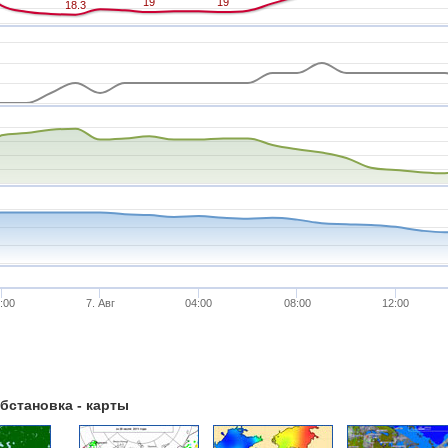
19
19
19
19
18.3
18.3
:00
7. Авг
04:00
08:00
12:00
бстановка - карты