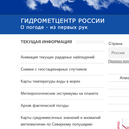
ТЕКУЩАЯ ИНФОРМАЦИЯ
Страна
Анимация текущих радарных наблюдений
Прогноз пог
Cнимки с геостационарных спутников
Атмо
Карты температуры воды в морях
Метеорологические экстремумы на планете
Архив фактической погоды
Карты среднемесячных значений и аномалий
Темпер.
метеовеличин по Северному полушарию
2
2