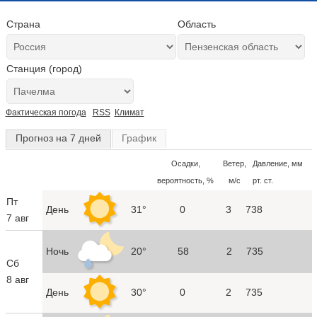
Страна
Область
Станция (город)
Фактическая погода
RSS
Климат
Прогноз на 7 дней
График
Осадки,
Ветер,
Давление, мм
вероятность, %
м/с
рт. ст.
Пт
День
31°
0
3
738
7 авг
Ночь
20°
58
2
735
Сб
8 авг
День
30°
0
2
735