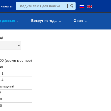
онтакты
е данные
Вокруг погоды
О нас
д)
:00 (время местное)
48
.1
.4
западный
2
0
0