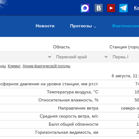
К
Новости
Прогнозы
Фактически
Область
Станция (горо
оды
Климат
Архив фактической погоды
6 августа, 11
сферное давление на уровне станции,
мм рт.ст.
7
Температура воздуха, °C
18
Относительная влажность, %
56
Направление ветра
северо-
Средняя скорость ветра, м/с
Балл общей облачности
1
Горизонтальная видимость, км
2