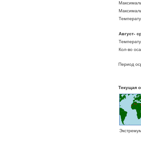
Максималь
Максималь
Температу
Август- с
Температу
Кол-во ос
Период оср
Текущая о
Экстрему