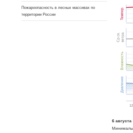
Пожароопасность в лесных массивах по
Темпер.
территории России
Ср.ск.
ветра
Влажность
Давление
12
6 августа
Минимальн