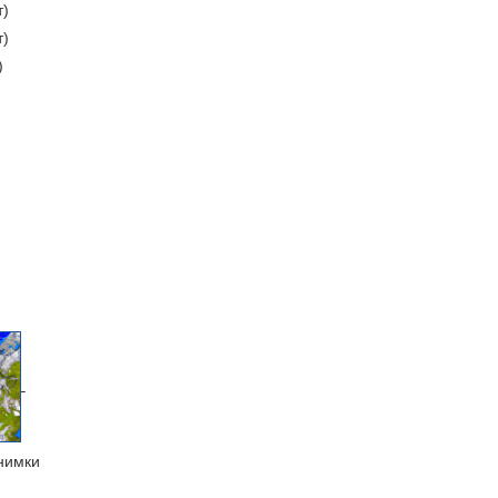
т)
т)
)
нимки