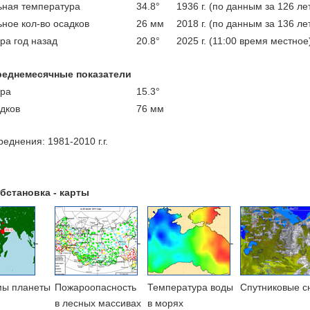
ная температура
34.8°
1936 г. (по данным за 126 ле
ное кол-во осадков
26 мм
2018 г. (по данным за 136 ле
ра год назад
20.8°
2025 г. (11:00 время местное
реднемесячные показатели
ра
15.3°
адков
76 мм
еднения: 1981-2010 г.г.
бстановка - карты
мы планеты
Пожароопасность
Температура воды
Cпутниковые с
в лесных массивах
в морях