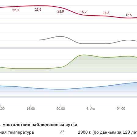
23.6
23.6
22.9
22.9
21.9
21.9
15.2
15.2
14.3
14.3
12.5
12.5
:00
16:00
20:00
6. Авг
04:00
 - многолетние наблюдения за сутки
ая температура
4°
1980 г. (по данным за 129 ле