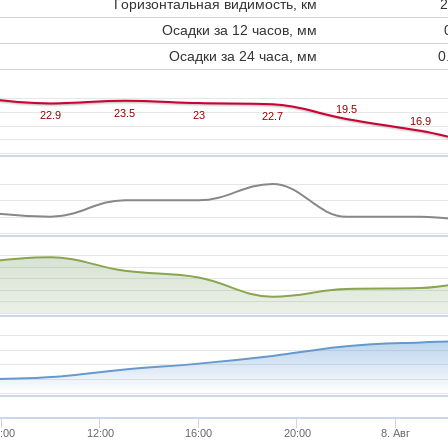
Горизонтальная видимость, км
2
Осадки за 12 часов, мм
Осадки за 24 часа, мм
0
19.5
19.5
23.5
23.5
22.9
22.9
23
23
22.7
22.7
16.9
16.9
:00
12:00
16:00
20:00
8. Авг