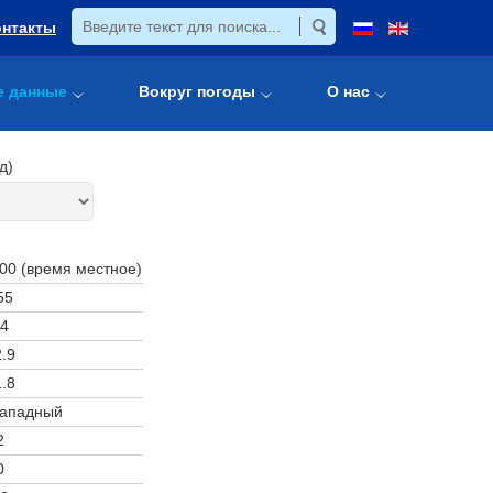
онтакты
е данные
Вокруг погоды
О нас
д)
:00 (время местное)
55
4
.9
.8
западный
2
0