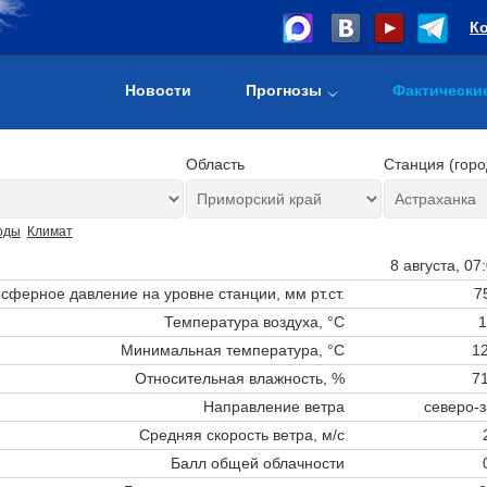
К
Новости
Прогнозы
Фактически
Область
Станция (горо
оды
Климат
8 августа, 07
сферное давление на уровне станции,
мм рт.ст.
7
Температура воздуха, °C
1
Минимальная температура, °C
12
Относительная влажность, %
71
Направление ветра
северо-
Средняя скорость ветра, м/с
Балл общей облачности