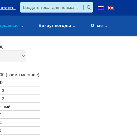
онтакты
е данные
Вокруг погоды
О нас
д)
:00 (время местное)
42
.3
.2
очный
7
1
0