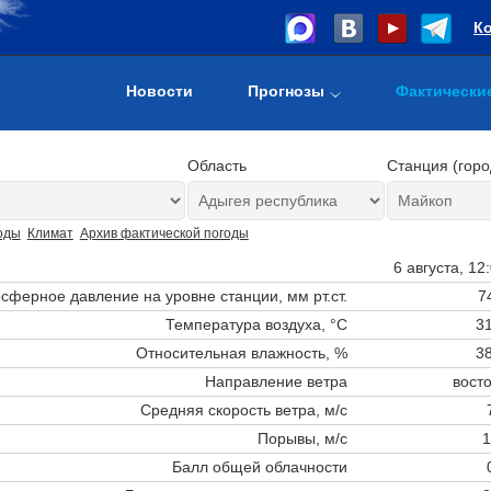
К
Новости
Прогнозы
Фактически
Область
Станция (горо
оды
Климат
Архив фактической погоды
6 августа, 12
сферное давление на уровне станции,
мм рт.ст.
7
Температура воздуха, °C
31
Относительная влажность, %
38
Направление ветра
вост
Средняя скорость ветра, м/с
Порывы, м/с
1
Балл общей облачности