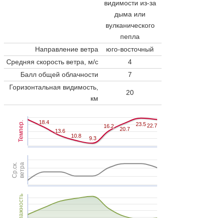
видимости из-за
дыма или
вулканического
пепла
Направление ветра
юго-восточный
Средняя скорость ветра, м/с
4
Балл общей облачности
7
Горизонтальная видимость,
20
км
18.4
18.4
Темпер.
23.5
23.5
22.7
22.7
16.2
16.2
20.7
20.7
13.6
13.6
10.8
10.8
9.3
9.3
Ср.ск.
ветра
Влажность