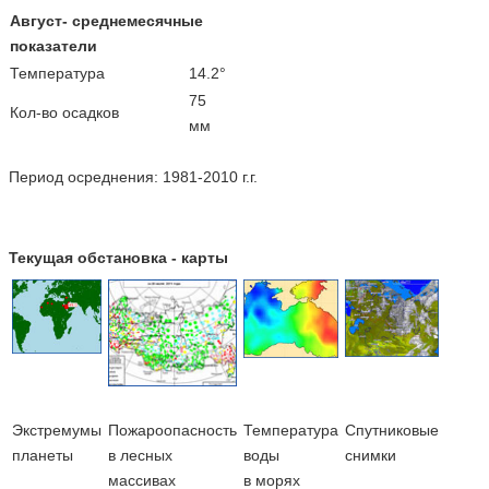
Август- среднемесячные
показатели
Температура
14.2°
75
Кол-во осадков
мм
Период осреднения: 1981-2010 г.г.
Текущая обстановка - карты
Экстремумы
Пожароопасность
Температура
Cпутниковые
планеты
в лесных
воды
снимки
массивах
в морях