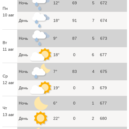
Ночь
12°
69
5
672
Пн
10 авг
День
18°
91
7
674
Ночь
9°
87
5
673
Вт
11 авг
День
18°
0
6
677
Ночь
7°
83
4
675
Ср
12 авг
День
19°
0
3
679
Ночь
6°
0
1
677
Чт
13 авг
День
22°
0
2
680