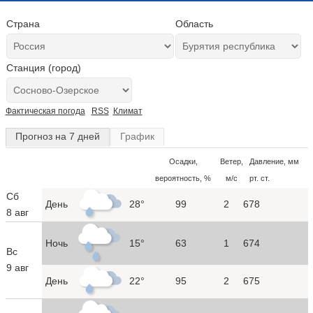
Страна
Область
Станция (город)
Фактическая погода
RSS
Климат
Прогноз на 7 дней
График
Осадки,
Ветер,
Давление, мм
вероятность, %
м/с
рт. ст.
Сб
День
28°
99
2
678
8 авг
Ночь
15°
63
1
674
Вс
9 авг
День
22°
95
2
675