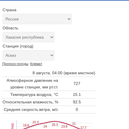
Страна
Область
Станция (город)
Прогноз погоды
Климат
8 августа, 04:00 (время местное)
Атмосферное давление на
727
уровне станции,
мм рт.ст.
Температура воздуха, °C
15.1
Относительная влажность, %
92.5
Средняя скорость ветра, м/с
0
22.3
22.3
21
21
Темпер.
25.3
25.3
19.6
19.6
24
24
23.8
23.8
17.7
17.7