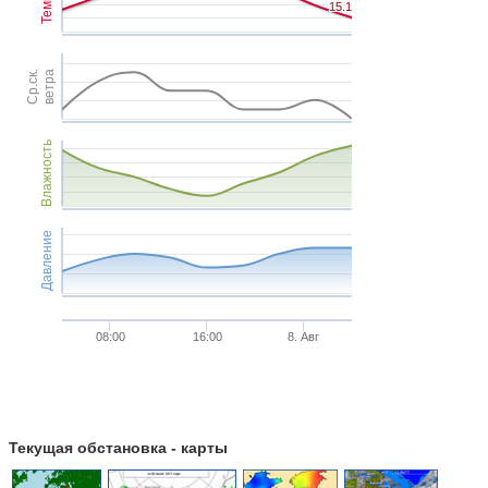
15.1
15.1
Ср.ск.
ветра
Влажность
Давление
08:00
16:00
8. Авг
Текущая обстановка - карты