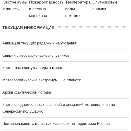
Экстремумы
Пожароопасность
Температура
Cпутниковые
планеты
в лесных
воды
снимки
массивах
в морях
ТЕКУЩАЯ ИНФОРМАЦИЯ
Анимация текущих радарных наблюдений
Cнимки с геостационарных спутников
Карты температуры воды в морях
Метеорологические экстремумы на планете
Архив фактической погоды
Карты среднемесячных значений и аномалий метеовеличин по
Северному полушарию
Пожароопасность в лесных массивах по территории России