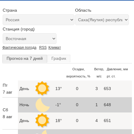
Страна
Область
Станция (город)
Фактическая погода
RSS
Климат
Прогноз на 7 дней
График
Осадки,
Ветер,
Давление, мм
вероятность, %
м/с
рт. ст.
Пт
День
13°
0
3
653
7 авг
Ночь
-1°
0
1
648
Сб
8 авг
День
18°
0
4
651