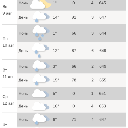
Ночь
1°
0
4
645
Вс
9 авг
День
14°
91
3
647
Ночь
1°
66
3
644
Пн
10 авг
День
12°
87
6
649
Ночь
3°
66
2
649
Вт
11 авг
День
15°
78
2
655
Ночь
5°
0
1
651
Ср
12 авг
День
16°
0
4
653
Ночь
6°
71
4
647
Чт