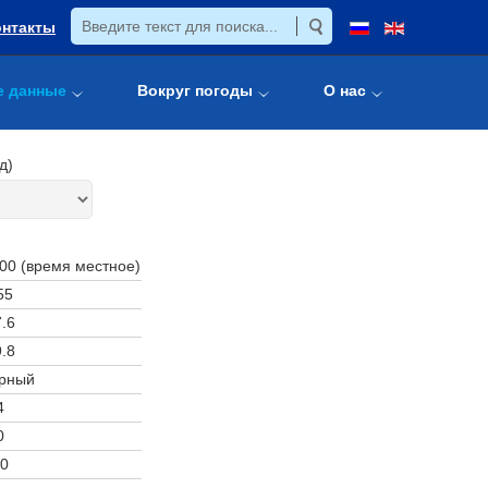
онтакты
е данные
Вокруг погоды
О нас
д)
:00 (время местное)
55
.6
.8
рный
4
0
0