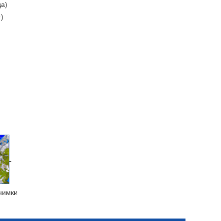
да)
т)
нимки