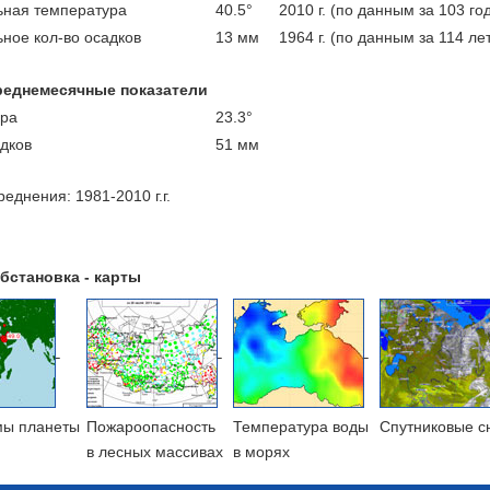
ная температура
40.5°
2010 г. (по данным за 103 го
ное кол-во осадков
13 мм
1964 г. (по данным за 114 ле
реднемесячные показатели
ра
23.3°
адков
51 мм
еднения: 1981-2010 г.г.
бстановка - карты
мы планеты
Пожароопасность
Температура воды
Cпутниковые с
в лесных массивах
в морях