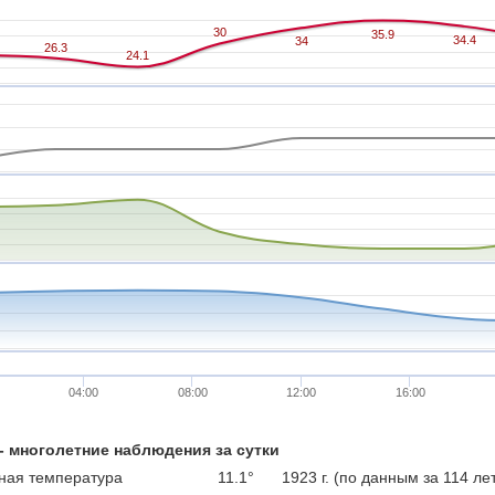
30
30
35.9
35.9
34.4
34.4
34
34
26.3
26.3
24.1
24.1
04:00
08:00
12:00
16:00
 - многолетние наблюдения за сутки
ая температура
11.1°
1923 г. (по данным за 114 ле