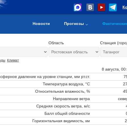
К
Новости
Прогнозы
Фактически
Область
Станция (горо
оды
Климат
8 августа, 00
сферное давление на уровне станции,
мм рт.ст.
7
Температура воздуха, °C
27
Относительная влажность, %
49
Направление ветра
севе
Средняя скорость ветра, м/с
Балл общей облачности
Горизонтальная видимость, км
2