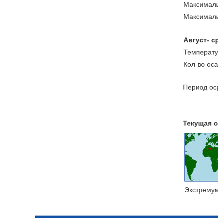
Максималь
Максималь
Август- с
Температу
Кол-во ос
Период оср
Текущая о
Экстрему