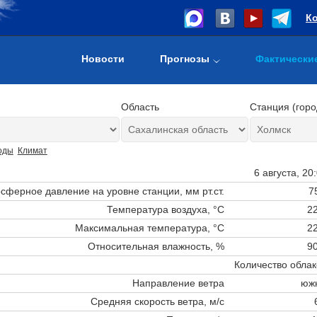
К
Новости
Прогнозы
Фактически
Область
Станция (горо
оды
Климат
6 августа, 20
сферное давление на уровне станции,
мм рт.ст.
7
Температура воздуха, °C
22
Максимальная температура, °C
22
Относительная влажность, %
90
Количество облак
Направление ветра
юж
Средняя скорость ветра, м/с