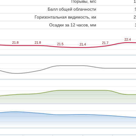
Порывы, м/с
1
Балл общей облачности
Горизонтальная видимость, км
2
Осадки за 12 часов, мм
22.4
22.4
21.8
21.8
21.8
21.8
21.7
21.7
21.5
21.5
21.4
21.4