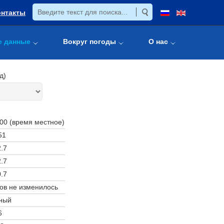
онтакты
е данные
Вокруг погоды
О нас
д)
:00 (время местное)
51
.7
.7
.7
ов не изменилось
ный
6