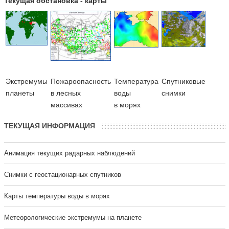
Текущая обстановка - карты
Экстремумы
Пожароопасность
Температура
Cпутниковые
планеты
в лесных
воды
снимки
массивах
в морях
ТЕКУЩАЯ ИНФОРМАЦИЯ
Анимация текущих радарных наблюдений
Cнимки с геостационарных спутников
Карты температуры воды в морях
Метеорологические экстремумы на планете