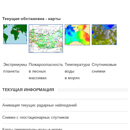
Текущая обстановка - карты
Экстремумы
Пожароопасность
Температура
Cпутниковые
планеты
в лесных
воды
снимки
массивах
в морях
ТЕКУЩАЯ ИНФОРМАЦИЯ
Анимация текущих радарных наблюдений
Cнимки с геостационарных спутников
Карты температуры воды в морях