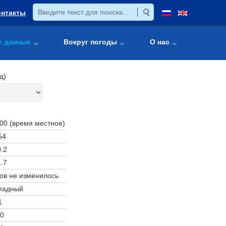
онтакты
е данные
Вокруг погоды
О нас
д)
:00 (время местное)
54
.2
.7
ов не изменилось
падный
1
0