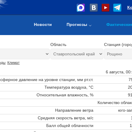
К
Новости
Прогнозы
Фактически
Область
Станция (горо
оды
Климат
6 августа, 00
сферное давление на уровне станции,
мм рт.ст.
7
Температура воздуха, °C
20
Относительная влажность, %
91
Количество облак
Направление ветра
юго-за
Средняя скорость ветра, м/с
Балл общей облачности
1