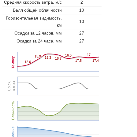
Средняя скорость ветра, м/с
2
Балл общей облачности
10
Горизонтальная видимость,
10
км
Осадки за 12 часов, мм
27
Осадки за 24 часа, мм
27
17
17
16.5
16.5
15.9
15.9
Темпер.
19.3
19.3
18.7
18.7
17.5
17.5
17.4
17.4
12.6
12.6
Ср.ск.
ветра
Влажность
Давление