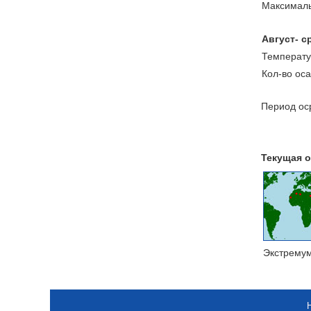
Максималь
Август- с
Температу
Кол-во ос
Период оср
Текущая о
Экстрему