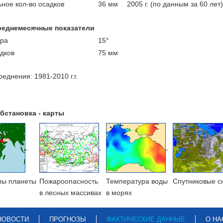
ное кол-во осадков
36 мм
2005 г. (по данным за 60 лет)
реднемесячные показатели
ра
15°
адков
75 мм
еднения: 1981-2010 г.г.
бстановка - карты
мы планеты
Пожароопасность
Температура воды
Cпутниковые с
в лесных массивах
в морях
НОВОСТИ
ПРОГНОЗЫ
ФАКТИЧЕСКИЕ ДАННЫЕ
О НА