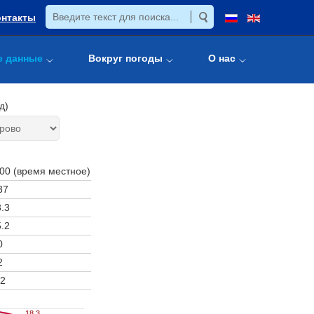
онтакты
е данные
Вокруг погоды
О нас
д)
:00 (время местное)
37
.3
.2
0
2
2
18.3
18.3