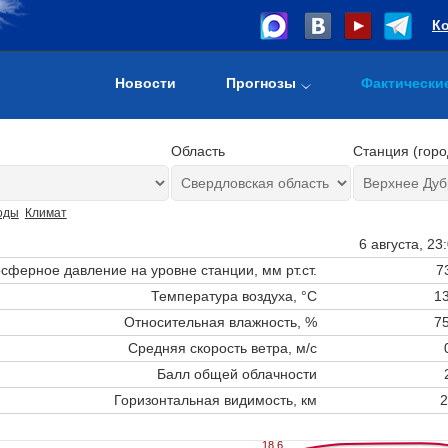
К
Новости
Прогнозы
Фактически
Область
Станция (горо
оды
Климат
6 августа, 23
сферное давление на уровне станции,
мм рт.ст.
7
Температура воздуха, °C
13
Относительная влажность, %
75
Средняя скорость ветра, м/с
Балл общей облачности
Горизонтальная видимость, км
2
18.6
18.6