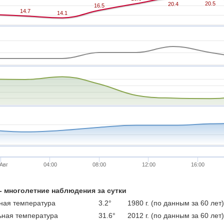
20.5
20.5
20.4
20.4
16.5
16.5
14.7
14.7
14.1
14.1
 Авг
04:00
08:00
12:00
16:00
 - многолетние наблюдения за сутки
ая температура
3.2°
1980 г. (по данным за 60 лет)
ная температура
31.6°
2012 г. (по данным за 60 лет)