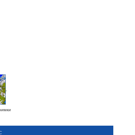
нимки
С