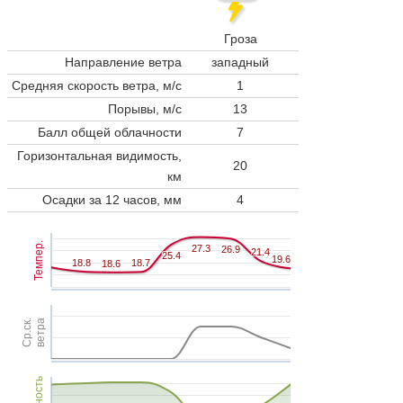
Гроза
Направление ветра
западный
Средняя скорость ветра, м/с
1
Порывы, м/с
13
Балл общей облачности
7
Горизонтальная видимость,
20
км
Осадки за 12 часов, мм
4
Темпер.
27.3
27.3
26.9
26.9
21.4
21.4
25.4
25.4
19.6
19.6
18.8
18.8
18.7
18.7
18.6
18.6
Ср.ск.
ветра