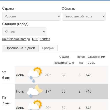
Страна
Область
Станция (город)
Фактическая погода
RSS
Климат
Прогноз на 7 дней
График
Осадки,
Ветер,
Давление, мм
вероятность, %
м/с
рт. ст.
Чт
День
30°
62
3
748
6 авг
Ночь
17°
63
2
746
Пт
7 авг
День
29°
62
4
745