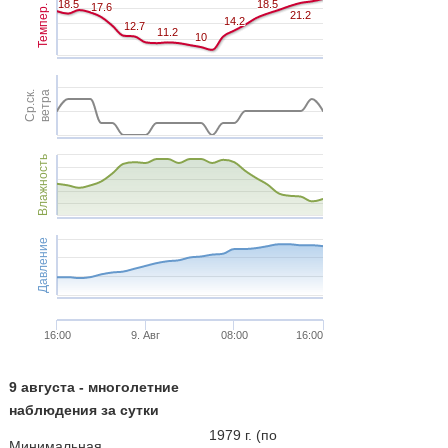
18.5
18.5
18.5
18.5
17.6
17.6
Темпер.
21.2
21.2
14.2
14.2
12.7
12.7
11.2
11.2
10
10
Ср.ск.
ветра
Влажность
Давление
16:00
9. Авг
08:00
16:00
9 августа - многолетние
наблюдения за сутки
1979 г. (по
Минимальная