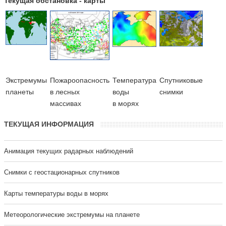
Текущая обстановка - карты
Экстремумы
Пожароопасность
Температура
Cпутниковые
планеты
в лесных
воды
снимки
массивах
в морях
ТЕКУЩАЯ ИНФОРМАЦИЯ
Анимация текущих радарных наблюдений
Cнимки с геостационарных спутников
Карты температуры воды в морях
Метеорологические экстремумы на планете