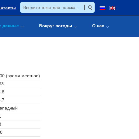
онтакты
е данные
Вокруг погоды
О нас
:00 (время местное)
53
.8
.7
западный
1
3
0