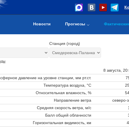
К
Новости
Прогнозы
Фактически
Станция (город)
оды
8 августа, 20
сферное давление на уровне станции,
мм рт.ст.
7
Температура воздуха, °C
25
Относительная влажность, %
54
Направление ветра
северо-
Средняя скорость ветра, м/с
Балл общей облачности
Горизонтальная видимость, км
4