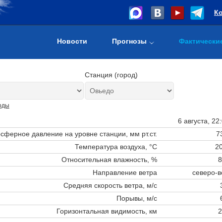
К
Новости
Прогнозы
Фактически
Станция (город)
оды
6 августа, 22
сферное давление на уровне станции,
мм рт.ст.
7
Температура воздуха, °C
20
Относительная влажность, %
8
Направление ветра
северо-в
Средняя скорость ветра, м/с
Порывы, м/с
Горизонтальная видимость, км
2