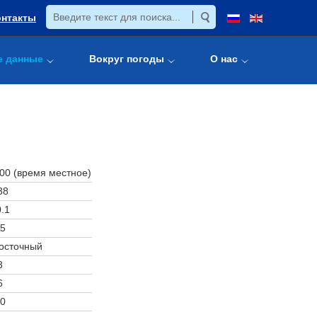
онтакты
е данные
Вокруг погоды
О нас
:00 (время местное)
38
.1
5
осточный
3
6
0