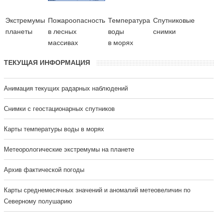
Экстремумы
Пожароопасность
Температура
Cпутниковые
планеты
в лесных
воды
снимки
массивах
в морях
ТЕКУЩАЯ ИНФОРМАЦИЯ
Анимация текущих радарных наблюдений
Cнимки с геостационарных спутников
Карты температуры воды в морях
Метеорологические экстремумы на планете
Архив фактической погоды
Карты среднемесячных значений и аномалий метеовеличин по
Северному полушарию