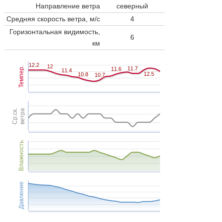
Направление ветра
северный
Средняя скорость ветра, м/с
4
Горизонтальная видимость,
6
км
12.2
12.2
12
12
Темпер.
11.7
11.7
11.6
11.6
11.4
11.4
12.5
12.5
10.8
10.8
10.7
10.7
Ср.ск.
ветра
Влажность
Давление