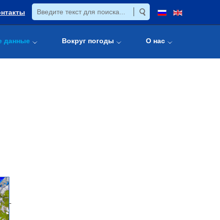
онтакты
е данные
Вокруг погоды
О нас