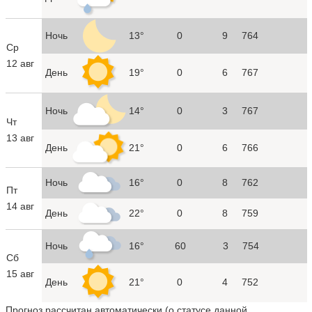
Ночь
13°
0
9
764
Ср
12 авг
День
19°
0
6
767
Ночь
14°
0
3
767
Чт
13 авг
День
21°
0
6
766
Ночь
16°
0
8
762
Пт
14 авг
День
22°
0
8
759
Ночь
16°
60
3
754
Сб
15 авг
День
21°
0
4
752
Прогноз рассчитан автоматически (
о статусе данной