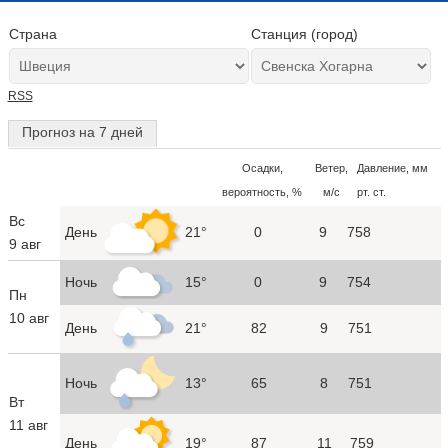
Страна
Станция (город)
RSS
Прогноз на 7 дней
Осадки,
Ветер,
Давление, мм
вероятность, %
м/с
рт. ст.
Вс
День
21°
0
9
758
9 авг
Ночь
15°
0
9
754
Пн
10 авг
День
21°
82
9
751
Ночь
13°
65
8
751
Вт
11 авг
День
19°
87
11
759