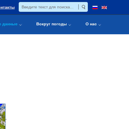
онтакты
е данные
Вокруг погоды
О нас