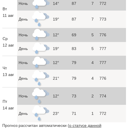
Ночь
14°
87
7
772
Вт
11 авг
День
19°
87
7
773
Ночь
12°
69
5
776
Ср
12 авг
День
19°
83
5
777
Ночь
12°
79
4
777
Чт
13 авг
День
21°
79
4
776
Ночь
12°
73
2
774
Пт
14 авг
День
23°
71
1
772
Прогноз рассчитан автоматически (
о статусе данной