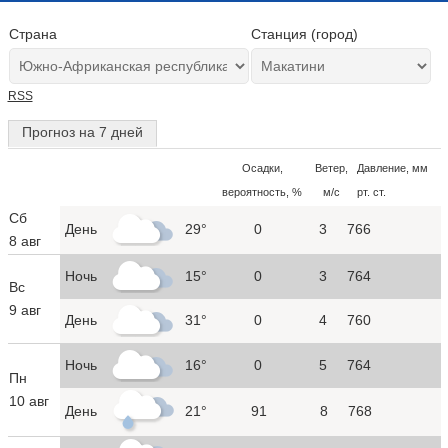
Страна
Станция (город)
RSS
Прогноз на 7 дней
Осадки,
Ветер,
Давление, мм
вероятность, %
м/с
рт. ст.
Сб
День
29°
0
3
766
8 авг
Ночь
15°
0
3
764
Вс
9 авг
День
31°
0
4
760
Ночь
16°
0
5
764
Пн
10 авг
День
21°
91
8
768