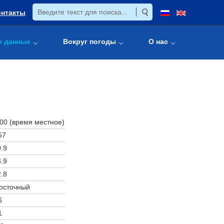
онтакты
е данные
Вокруг погоды
О нас
:00 (время местное)
57
.9
.9
.8
осточный
6
1