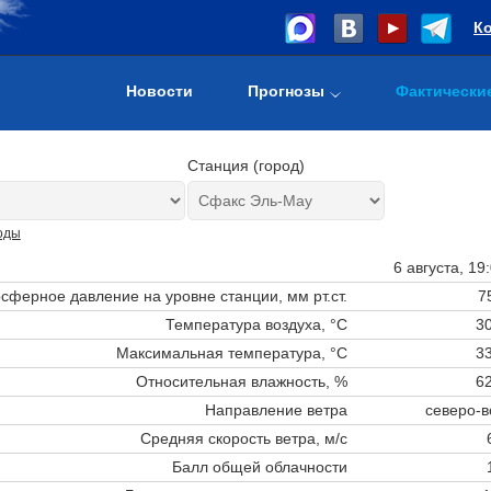
К
Новости
Прогнозы
Фактически
Станция (город)
оды
6 августа, 19
сферное давление на уровне станции,
мм рт.ст.
7
Температура воздуха, °C
30
Максимальная температура, °C
33
Относительная влажность, %
62
Направление ветра
северо-в
Средняя скорость ветра, м/с
Балл общей облачности