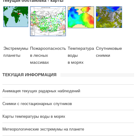
Текущая обстановка - карты
Экстремумы
Пожароопасность
Температура
Cпутниковые
планеты
в лесных
воды
снимки
массивах
в морях
ТЕКУЩАЯ ИНФОРМАЦИЯ
Анимация текущих радарных наблюдений
Cнимки с геостационарных спутников
Карты температуры воды в морях
Метеорологические экстремумы на планете