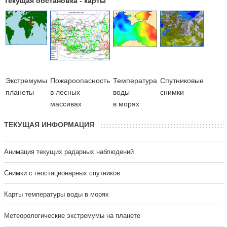
Текущая обстановка - карты
Экстремумы
Пожароопасность
Температура
Cпутниковые
планеты
в лесных
воды
снимки
массивах
в морях
ТЕКУЩАЯ ИНФОРМАЦИЯ
Анимация текущих радарных наблюдений
Cнимки с геостационарных спутников
Карты температуры воды в морях
Метеорологические экстремумы на планете