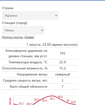
Страна
Станция (город)
Прогноз погоды
Климат
7 августа, 23:00 (время местное)
Атмосферное давление на
741
уровне станции,
мм рт.ст.
Температура воздуха, °C
22.9
Относительная влажность, %
71.2
Направление ветра
северный
Средняя скорость ветра, м/с
1
Балл общей облачности
7
30.5
30.5
Темпер.
35.1
35.1
26.3
26.3
32.4
32.4
25
25
22.9
22.9
21.1
21.1
20.3
20.3