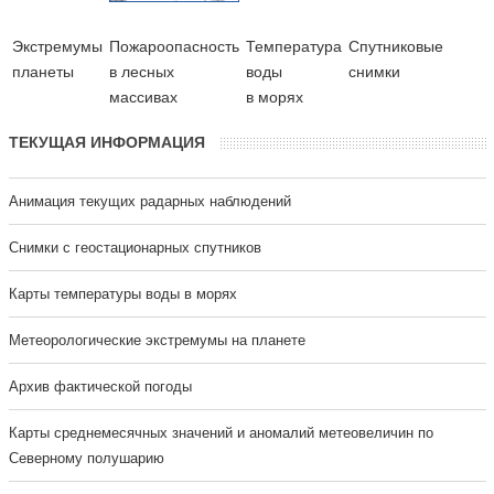
Экстремумы
Пожароопасность
Температура
Cпутниковые
планеты
в лесных
воды
снимки
массивах
в морях
ТЕКУЩАЯ ИНФОРМАЦИЯ
Анимация текущих радарных наблюдений
Cнимки с геостационарных спутников
Карты температуры воды в морях
Метеорологические экстремумы на планете
Архив фактической погоды
Карты среднемесячных значений и аномалий метеовеличин по
Северному полушарию