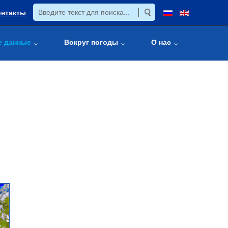
онтакты
е данные
Вокруг погоды
О нас