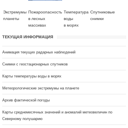
Экстремумы
Пожароопасность
Температура
Cпутниковые
планеты
в лесных
воды
снимки
массивах
в морях
ТЕКУЩАЯ ИНФОРМАЦИЯ
Анимация текущих радарных наблюдений
Cнимки с геостационарных спутников
Карты температуры воды в морях
Метеорологические экстремумы на планете
Архив фактической погоды
Карты среднемесячных значений и аномалий метеовеличин по
Северному полушарию