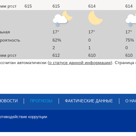
мм рт.ст
615
615
614
614
льная
17°
17°
17°
ероятность
62%
0
75%
2
1
0
мм рт.ст
612
610
610
ссчитан автоматически (
о статусе данной информации
). Страница
НОВОСТИ
ПРОГНОЗЫ
ФАКТИЧЕСКИЕ ДАННЫЕ
О НА
отиводействие коррупции