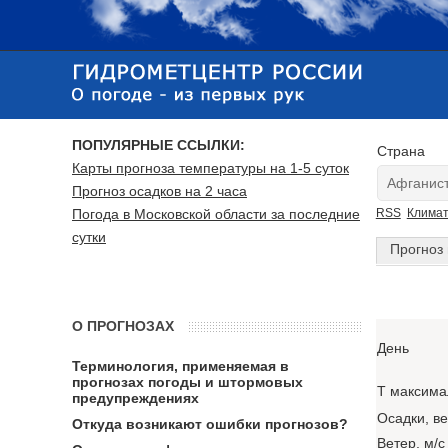
ПОПУЛЯРНЫЕ ССЫЛКИ:
Страна
Карты прогноза температуры на 1-5 суток
Прогноз осадков на 2 часа
Погода в Московской области за последние
RSS
Клима
сутки
Прогноз 
О ПРОГНОЗАХ
День
Терминология, применяемая в
прогнозах погоды и штормовых
T максима
предупреждениях
Осадки, в
Откуда возникают ошибки прогнозов?
Ветер, м/с