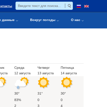
онтакты
е данные
Вокруг погоды
О нас
ник
Среда
Четверг
Пятница
густа
12 августа
13 августа
14 августа
30°
31°
30°
83%
0
0
2
3
4