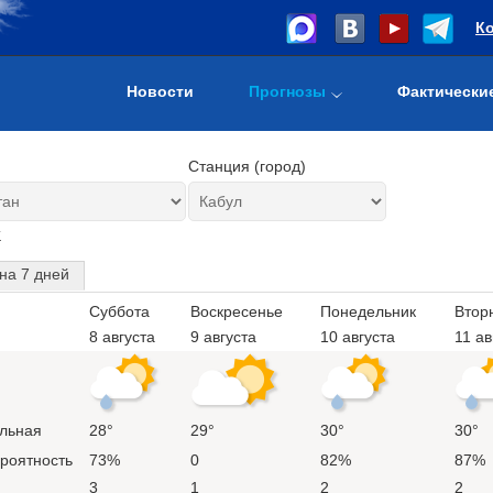
К
Новости
Прогнозы
Фактически
Станция (город)
т
на 7 дней
Суббота
Воскресенье
Понедельник
Втор
8 августа
9 августа
10 августа
11 ав
льная
28°
29°
30°
30°
ероятность
73%
0
82%
87%
3
1
2
2