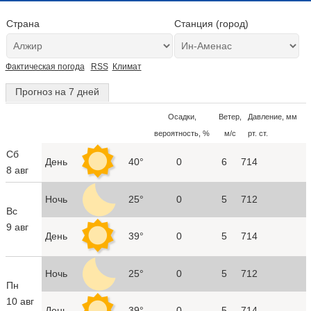
Страна
Станция (город)
Фактическая погода
RSS
Климат
Прогноз на 7 дней
Осадки,
Ветер,
Давление, мм
вероятность, %
м/с
рт. ст.
Сб
День
40°
0
6
714
8 авг
Ночь
25°
0
5
712
Вс
9 авг
День
39°
0
5
714
Ночь
25°
0
5
712
Пн
10 авг
День
39°
0
5
714