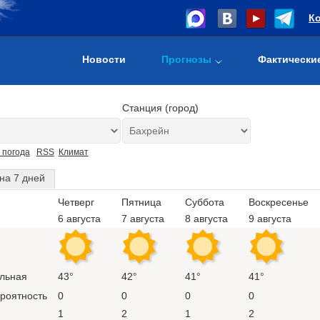
К
Новости
Прогнозы
Фактически
Станция (город)
 погода
RSS
Климат
на 7 дней
Четверг
Пятница
Суббота
Воскресенье
6 августа
7 августа
8 августа
9 августа
льная
43°
42°
41°
41°
ероятность
0
0
0
0
1
2
1
2