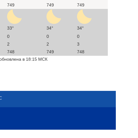
749
749
749
33°
34°
34°
0
0
0
2
2
3
748
749
748
 обновлена в 18:15 МСК
С