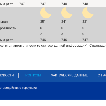
мм рт.ст
747
747
748
748
льная
35°
34°
33°
ероятность
0
0
0
2
3
0
мм рт.ст
746
746
747
ссчитан автоматически (
о статусе данной информации
). Страница
НОВОСТИ
ПРОГНОЗЫ
ФАКТИЧЕСКИЕ ДАННЫЕ
О НА
отиводействие коррупции