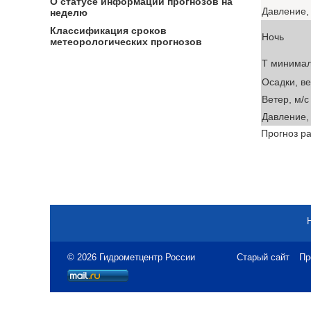
О статусе информации прогнозов на
Давление, 
неделю
Классификация сроков
Ночь
метеорологических прогнозов
T минима
Осадки, в
Ветер, м/с
Давление, 
Прогноз ра
© 2026 Гидрометцентр России
Старый сайт
Пр