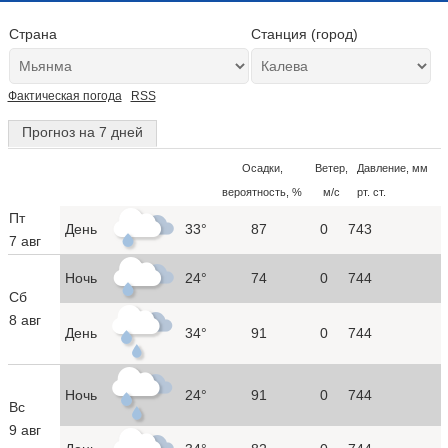
Страна
Станция (город)
Фактическая погода
RSS
Прогноз на 7 дней
Осадки,
Ветер,
Давление, мм
вероятность, %
м/с
рт. ст.
Пт
День
33°
87
0
743
7 авг
Ночь
24°
74
0
744
Сб
8 авг
День
34°
91
0
744
Ночь
24°
91
0
744
Вс
9 авг