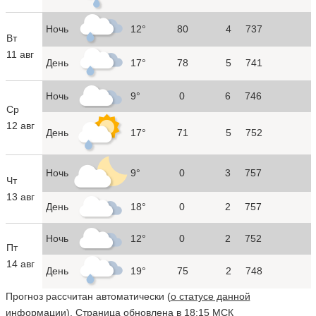
Ночь
12°
80
4
737
Вт
11 авг
День
17°
78
5
741
Ночь
9°
0
6
746
Ср
12 авг
День
17°
71
5
752
Ночь
9°
0
3
757
Чт
13 авг
День
18°
0
2
757
Ночь
12°
0
2
752
Пт
14 авг
День
19°
75
2
748
Прогноз рассчитан автоматически (
о статусе данной
информации
). Страница обновлена в 18:15 МСК