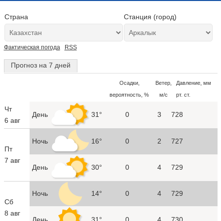
Страна
Станция (город)
Фактическая погода
RSS
Прогноз на 7 дней
Осадки,
Ветер,
Давление, мм
вероятность, %
м/с
рт. ст.
Чт
День
31°
0
3
728
6 авг
Ночь
16°
0
2
727
Пт
7 авг
День
30°
0
4
729
Ночь
14°
0
4
729
Сб
8 авг
День
31°
0
4
730