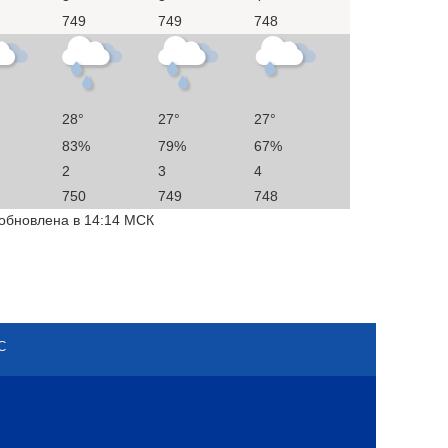
749
749
748
28°
27°
27°
83%
79%
67%
2
3
4
750
749
748
 обновлена в 14:14 МСК
С