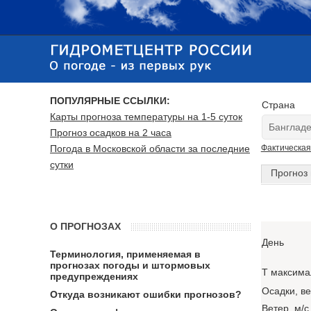
ПОПУЛЯРНЫЕ ССЫЛКИ:
Страна
Карты прогноза температуры на 1-5 суток
Прогноз осадков на 2 часа
Погода в Московской области за последние
Фактическая
сутки
Прогноз 
О ПРОГНОЗАХ
День
Терминология, применяемая в
прогнозах погоды и штормовых
T максима
предупреждениях
Осадки, в
Откуда возникают ошибки прогнозов?
Ветер, м/с