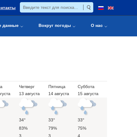
онтакты
е данные
Вокруг погоды
О нас
а
Четверг
Пятница
Суббота
густа
13 августа
14 августа
15 августа
34°
33°
33°
83%
79%
75%
3
3
4