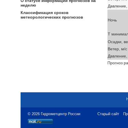
О статусе информации прогнозов на
неделю
Давление, 
Классификация сроков
метеорологических прогнозов
Ночь
T минима
Осадки, в
Ветер, м/с
Давление, 
Прогноз ра
© 2026 Гидрометцентр России
Старый сайт
Пр