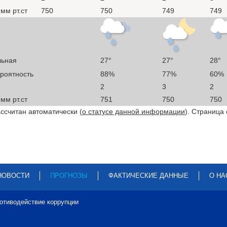
мм рт.ст
750
750
749
749
льная
27°
27°
28°
ероятность
88%
77%
60%
2
3
2
мм рт.ст
751
750
750
ссчитан автоматически (
о статусе данной информации
). Страница
НОВОСТИ
ПРОГНОЗЫ
ФАКТИЧЕСКИЕ ДАННЫЕ
О НА
отиводействие коррупции