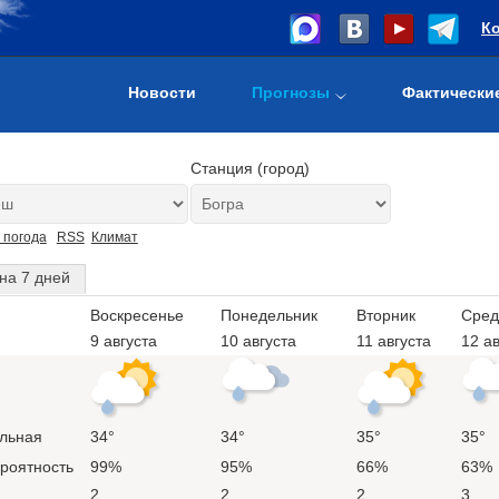
К
Новости
Прогнозы
Фактически
Станция (город)
 погода
RSS
Климат
на 7 дней
Воскресенье
Понедельник
Вторник
Сред
9 августа
10 августа
11 августа
12 ав
льная
34°
34°
35°
35°
ероятность
99%
95%
66%
63%
2
2
2
3