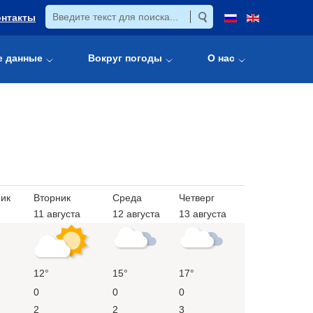
онтакты
е данные
Вокруг погоды
О нас
ик
Вторник
Среда
Четверг
11 августа
12 августа
13 августа
12°
15°
17°
0
0
0
2
2
3