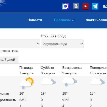
К
Новости
Прогнозы
Фактически
Станция (город)
 погода
RSS
на 7 дней
Пятница
Суббота
Воскресенье
Понедельн
7 августа
8 августа
9 августа
10 августа
льная
16°
19°
18°
18°
ероятность
63%
0
91%
0
1
3
4
2