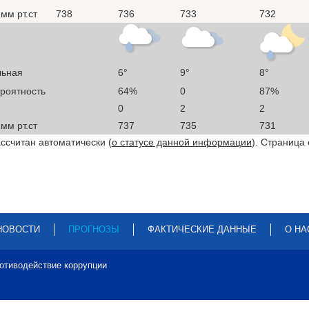
мм рт.ст
738
736
733
732
льная
6°
9°
8°
ероятность
64%
0
87%
0
2
2
мм рт.ст
737
735
731
ссчитан автоматически (
о статусе данной информации
). Страница
НОВОСТИ
ПРОГНОЗЫ
ФАКТИЧЕСКИЕ ДАННЫЕ
О НА
отиводействие коррупции