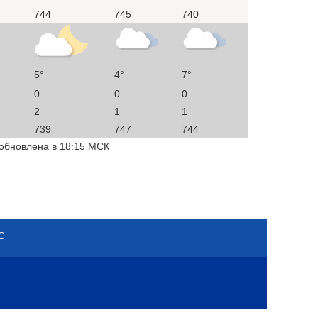
744
745
740
5°
4°
7°
0
0
0
2
1
1
739
747
744
 обновлена в 18:15 МСК
С