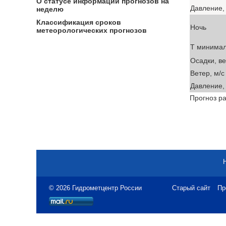
О статусе информации прогнозов на
Давление, 
неделю
Классификация сроков
Ночь
метеорологических прогнозов
T минима
Осадки, в
Ветер, м/с
Давление, 
Прогноз ра
© 2026 Гидрометцентр России
Старый сайт
Пр