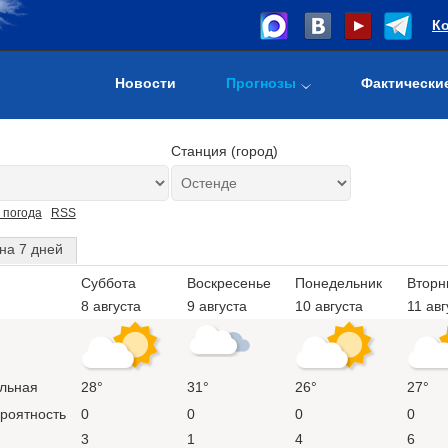
К
Новости
Прогнозы
Фактически
Станция (город)
 погода
RSS
на 7 дней
Суббота
Воскресенье
Понедельник
Вторн
8 августа
9 августа
10 августа
11 авг
льная
28°
31°
26°
27°
ероятность
0
0
0
0
3
1
4
6