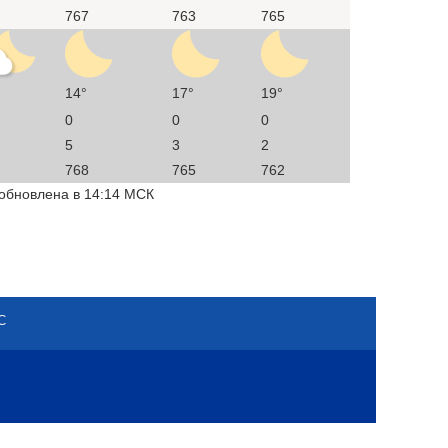
767
763
765
14°
17°
19°
0
0
0
5
3
2
768
765
762
 обновлена в 14:14 МСК
С