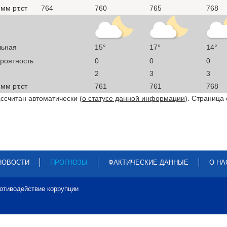
мм рт.ст
764
760
765
768
льная
15°
17°
14°
ероятность
0
0
0
2
3
3
мм рт.ст
761
761
768
ссчитан автоматически (
о статусе данной информации
). Страница
НОВОСТИ
ПРОГНОЗЫ
ФАКТИЧЕСКИЕ ДАННЫЕ
О НА
отиводействие коррупции