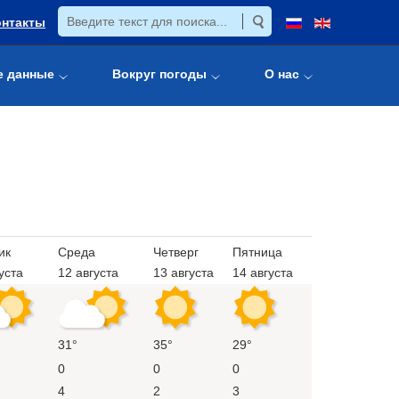
онтакты
е данные
Вокруг погоды
О нас
ик
Среда
Четверг
Пятница
уста
12 августа
13 августа
14 августа
31°
35°
29°
0
0
0
4
2
3